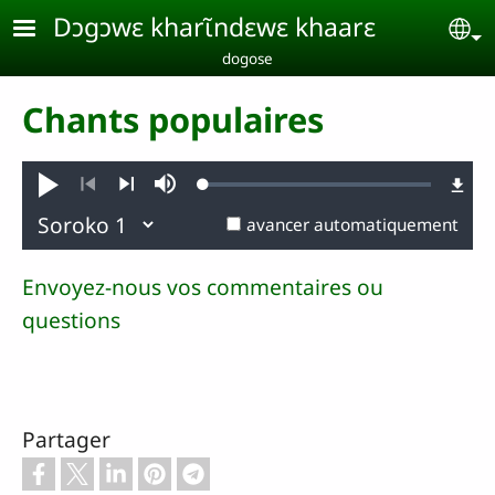
Aller au contenu principal
Dɔgɔwɛ kharɩ̃ndɛwɛ khaarɛ
Se
dogose
Chants populaires
Loaded
:
Jouer
Sourdine
0.28%
Précédent
Suivant
avancer automatiquement
Envoyez-nous vos commentaires ou
questions
Partager