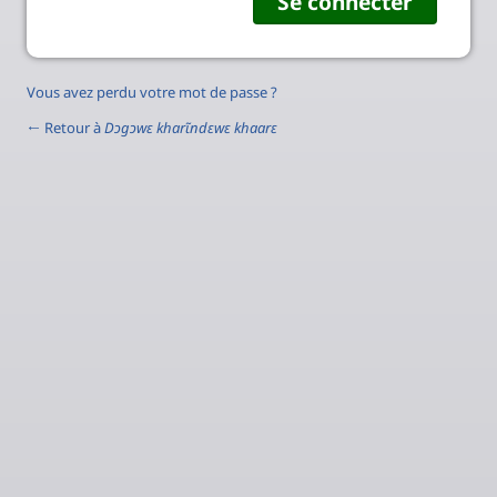
Vous avez perdu votre mot de passe ?
← Retour à
Dɔgɔwɛ kharɩ̃ndɛwɛ khaarɛ