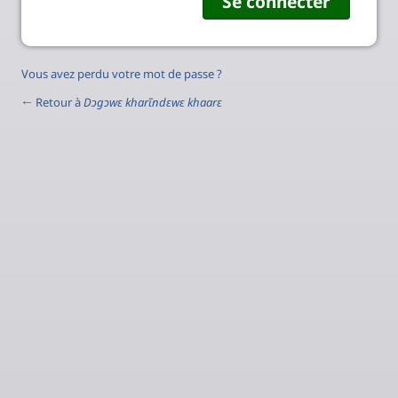
Vous avez perdu votre mot de passe ?
← Retour à
Dɔgɔwɛ kharɩ̃ndɛwɛ khaarɛ