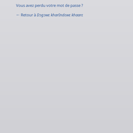
Vous avez perdu votre mot de passe ?
← Retour à
Dɔgɔwɛ kharɩ̃ndɛwɛ khaarɛ