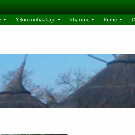
e
Yekire nʋhãafɛŋɛ
kharɩmɛ
Keme