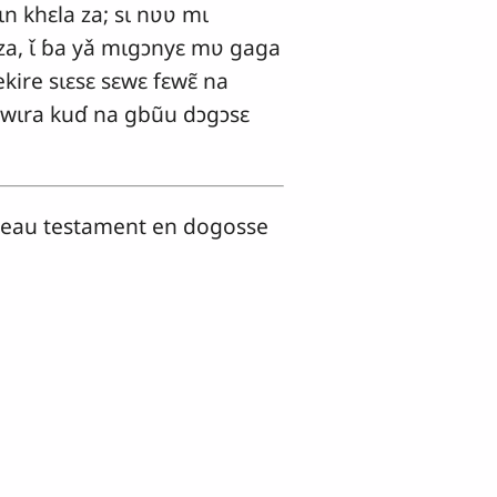
ɩn khɛla za; sɩ nʋʋ mɩ
a, ɩ̌ ɓa yǎ mɩgɔnyɛ mʋ gaga
kire sɩɛsɛ sɛwɛ fɛwɛ̃ na
ʋwɩra kuɗ na gbũu dɔgɔsɛ
uveau testament en dogosse