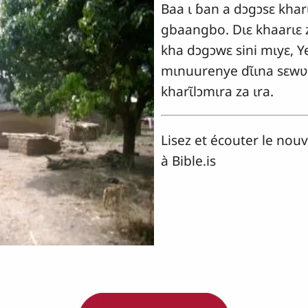
Baa ɩ ɓan a dɔgɔsɛ khar
gbaangbo. Dɩɛ khaarɩɛ z
kha dɔgɔwɛ sini mɩyɛ, Ye
mɩnuurenye dɩ̃ɩna sɛw
kharɩ̃lɔmɩra za ɩra.
Lisez et écouter le no
à Bible.is